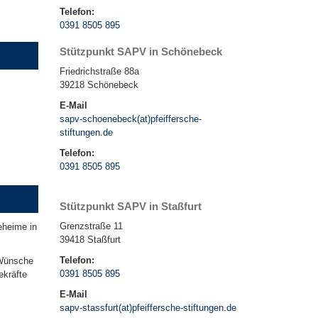
Telefon:
0391 8505 895
Stützpunkt SAPV in Schönebeck
Friedrichstraße 88a
39218 Schönebeck
E-Mail
sapv-schoenebeck(at)pfeiffersche-
stiftungen.de
Telefon:
0391 8505 895
Stützpunkt SAPV in Staßfurt
Grenzstraße 11
eheime in
39418 Staßfurt
Telefon:
 Wünsche
0391 8505 895
ekräfte
E-Mail
sapv-stassfurt(at)pfeiffersche-stiftungen.de