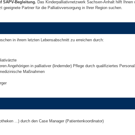
f SAPV-Begleitung.
Das Kinderpalliativnetzwerk Sachsen-Anhalt hilft Ihnen w
t geeignete Partner für die Palliativversorgung in Ihrer Region suchen.
nschen in ihrem letzten Lebensabschnitt zu erreichen durch:
iativärzte
en Angehörigen in palliativer (lindernder) Pflege durch qualifiziertes Personal
ivmedizinische Maßnahmen
rger
potheken ...) durch den Case Manager (Patientenkoordinator)