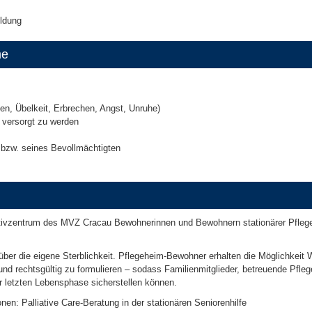
ildung
me
 Übelkeit, Erbrechen, Angst, Unruhe)
 versorgt zu werden
 bzw. seines Bevollmächtigten
ativzentrum des MVZ Cracau Bewohnerinnen und Bewohnern stationärer Pfleg
über die eigene Sterblichkeit. Pflegeheim-Bewohner erhalten die Möglichkeit
d rechtsgültig zu formulieren – sodass Familienmitglieder, betreuende Pfleg
 letzten Lebensphase sicherstellen können.
onen: Palliative Care-Beratung in der stationären Seniorenhilfe