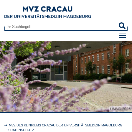
Zum Hauptinhalt springen
S
Suchformular
UMMD 2025
Sie sind hier:
MVZ DES KLINIKUMS CRACAU DER UNIVERSITÄTSMEDIZIN MAGDEBURG
DATENSCHUTZ