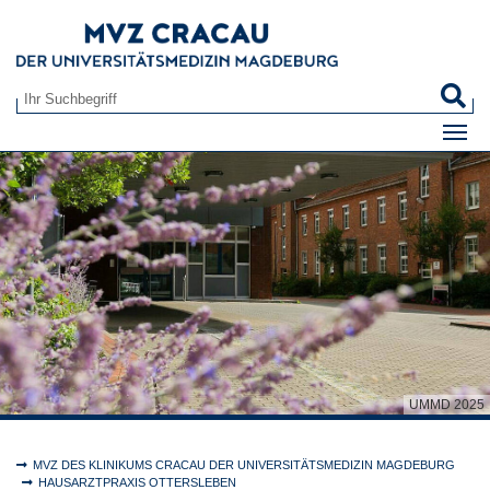
Zum Hauptinhalt springen
S
Suchformular
UMMD 2025
Sie sind hier:
MVZ DES KLINIKUMS CRACAU DER UNIVERSITÄTSMEDIZIN MAGDEBURG
HAUSARZTPRAXIS OTTERSLEBEN