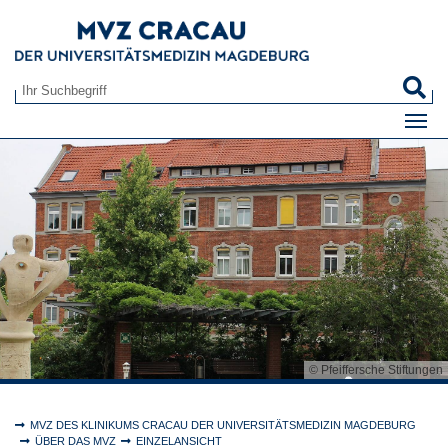
Zum Hauptinhalt springen
S
Suchformular
© Pfeiffersche Stiftungen
Sie sind hier:
MVZ DES KLINIKUMS CRACAU DER UNIVERSITÄTSMEDIZIN MAGDEBURG
ÜBER DAS MVZ
EINZELANSICHT