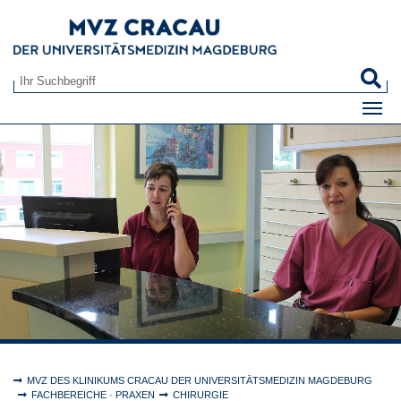
Zum Hauptinhalt springen
S
Suchformular
Sie sind hier:
MVZ DES KLINIKUMS CRACAU DER UNIVERSITÄTSMEDIZIN MAGDEBURG
FACHBEREICHE · PRAXEN
CHIRURGIE