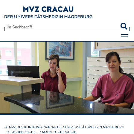
Zum Hauptinhalt springen
S
Suchformular
Sie sind hier:
MVZ DES KLINIKUMS CRACAU DER UNIVERSITÄTSMEDIZIN MAGDEBURG
FACHBEREICHE · PRAXEN
CHIRURGIE